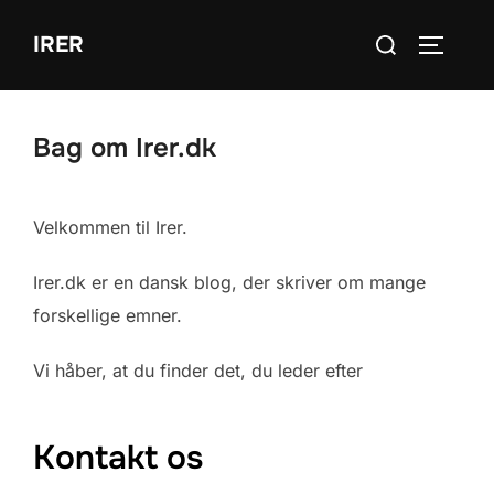
Videre
Søg
IRER
til
SLÅ NA
efter:
indhold
Bag om Irer.dk
Velkommen til Irer.
Irer.dk er en dansk blog, der skriver om mange
forskellige emner.
Vi håber, at du finder det, du leder efter
Kontakt os