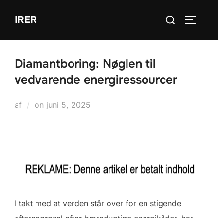
Videre
Søg
IRER
til
SLÅ NA
efter:
indhold
Diamantboring: Nøglen til
vedvarende energiressourcer
Udgivet
af
on
juni 5, 2025
d.
I takt med at verden står over for en stigende
efterspørgsel efter bæredygtige energikilder, har