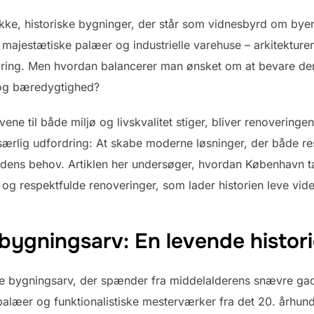
ke, historiske bygninger, der står som vidnesbyrd om byens 
l majestætiske palæer og industrielle varehuse – arkitekturen
ndring. Men hvordan balancerer man ønsket om at bevare de
 og bæredygtighed?
vene til både miljø og livskvalitet stiger, bliver renovering
særlig udfordring: At skabe moderne løsninger, der både re
dens behov. Artiklen her undersøger, hvordan København t
g respektfulde renoveringer, som lader historien leve vide
bygningsarv: En levende histor
ke bygningsarv, der spænder fra middelalderens snævre gad
alæer og funktionalistiske mesterværker fra det 20. århun