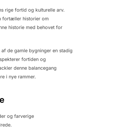
rige fortid og kulturelle arv.
 fortæller historier om
nne historie med behovet for
en af de gamle bygninger en stadig
spekterer fortiden og
ackler denne balancegang
re i nye rammer.
ie
er og farverige
drede.