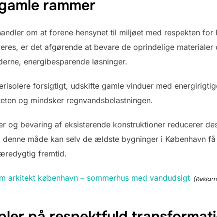
 gamle rammer
ndler om at forene hensynet til miljøet med respekten for 
es, er det afgørende at bevare de oprindelige materialer og
derne, energibesparende løsninger.
risolere forsigtigt, udskifte gamle vinduer med energirigtig
iteten og mindsker regnvandsbelastningen.
r og bevaring af eksisterende konstruktioner reducerer de
denne måde kan selv de ældste bygninger i København få et
bæredygtig fremtid.
om arkitekt københavn – sommerhus med vandudsigt
ler på respektfuld transformat