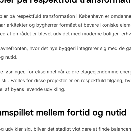
pler på respektfuld transformation i København er omdanne
 har arkitekter og bygherrer formået at bevare ikoniske ele
med at området er blevet udvidet med moderne boliger, erhve
avnefronten, hvor det nye byggeri integrerer sig med de g
g nutid.
ive løsninger, for eksempel når ældre etageejendomme ener
stil. Fælles for disse projekter er en respektfuld tilgang, hv
l af byens levende udvikling.
mspillet mellem fortid og nutid
 udvikler sig, bliver det stadigt vigtigere at finde balanc