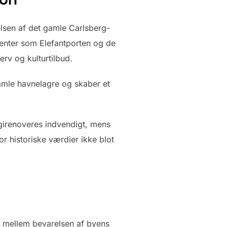
lsen af det gamle Carlsberg-
menter som Elefantporten og de
rv og kulturtilbud.
amle havnelagre og skaber et
girenoveres indvendigt, mens
or historiske værdier ikke blot
en mellem bevarelsen af byens