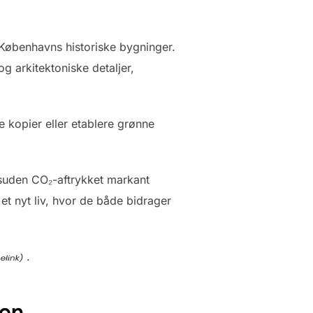
Københavns historiske bygninger.
 arkitektoniske detaljer,
e kopier eller etablere grønne
suden CO₂-aftrykket markant
 nyt liv, hvor de både bidrager
.
ion