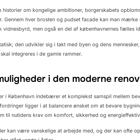
de historier om kongelige ambitioner, borgerskabets opblom
r. Gennem hver brosten og pudset facade kan man mærke s
sk vidnesbyrd, men også en del af københavnernes fælles ide
tatisk; den udvikler sig i takt med byen og dens mennesker
 skal integreres i de gamle rammer.
muligheder i den moderne renov
ger i København indebærer et komplekst samspil mellem bev
udfordringer ligger i at balancere ønsket om at bevare bygn
 til nutidens krav om komfort, sikkerhed og energieffektivi
r kan være vanskelige at arbejde med, og der kan ofte op
r stået urørte i årtier.