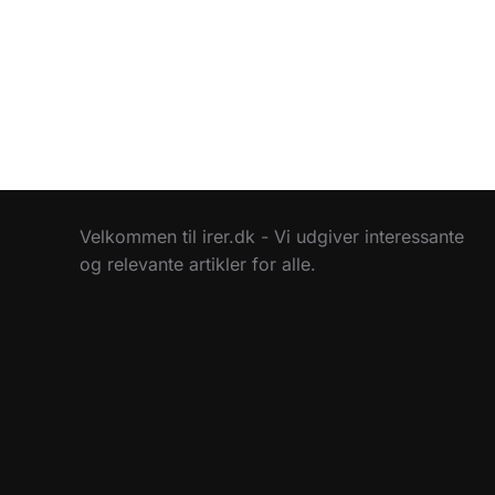
Velkommen til irer.dk - Vi udgiver interessante
og relevante artikler for alle.