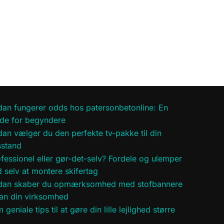
an fungerer odds hos patersonbetonline: En
ide for begyndere
an vælger du den perfekte tv-pakke til din
sstand
fessionel eller gør-det-selv? Fordele og ulemper
 selv at montere skifertag
dan skaber du opmærksomhed med stofbannere
ran din virksomhed
 geniale tips til at gøre din lille lejlighed større