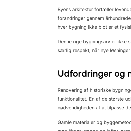
Byens arkitektur fortæller leven
forandringer gennem århundrede
hver bygning ikke blot er et fysi
Denne rige bygningsarv er ikke s
særlig respekt, når nye løsninger
Udfordringer og 
Renovering af historiske bygnin
funktionalitet. En af de største 
nødvendigheden af at tilpasse dem
Gamle materialer og byggemetode
man åbner vægge og lofter, som ha