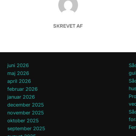
SKREVET AF
juni 2026
Såd
gu
maj 2026
Såd
april 2026
hu
februar 2026
Pro
januar 2026
ved
december 2025
Så
november 2025
fo
oktober 2025
Fem
september 2025