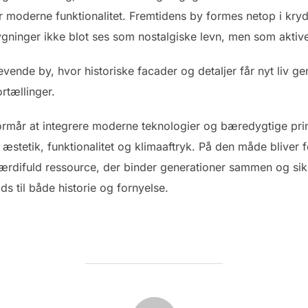
or moderne funktionalitet. Fremtidens by formes netop i kry
gninger ikke blot ses som nostalgiske levn, men som aktive
vende by, hvor historiske facader og detaljer får nyt liv g
rtællinger.
rmår at integrere moderne teknologier og bæredygtige princ
æstetik, funktionalitet og klimaaftryk. På den måde bliver 
rdifuld ressource, der binder generationer sammen og sikr
s til både historie og fornyelse.
FORFATTER