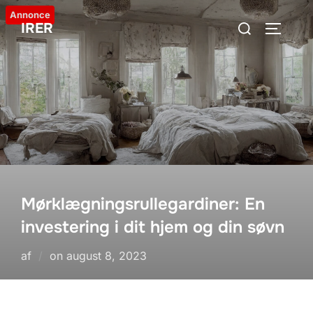
Videre
Annonce
Søg
IRER
til
SLÅ NA
efter:
indhold
Mørklægningsrullegardiner: En
investering i dit hjem og din søvn
Udgivet
af
on
august 8, 2023
d.