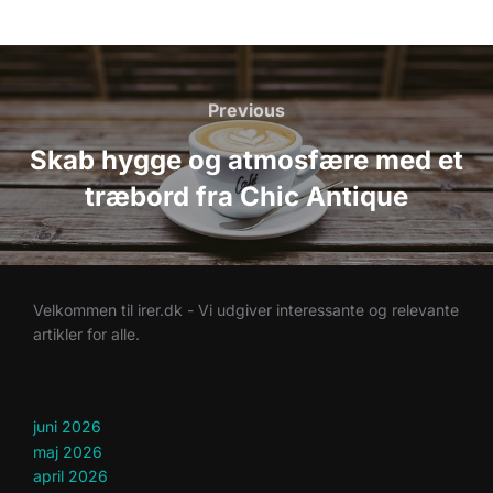
Indlægsnavigation
Previous
Previous
Skab hygge og atmosfære med et
træbord fra Chic Antique
Velkommen til irer.dk - Vi udgiver interessante og relevante
artikler for alle.
juni 2026
maj 2026
april 2026