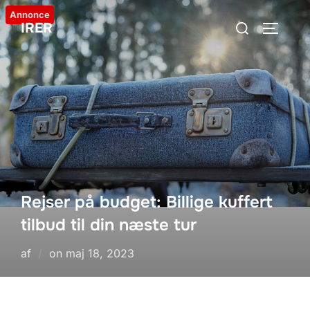
Videre
Annonce
Søg
IRER
til
SLÅ NA
efter:
indhold
Rejser på budget: Billige kuffert
tilbud til din næste tur
Udgivet
af
on
maj 18, 2023
d.