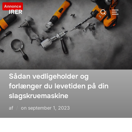
Videre
Annonce
Søg
IRER
til
SLÅ NA
efter:
indhold
Sådan vedligeholder og
forlænger du levetiden på din
slagskruemaskine
Udgivet
af
on
september 1, 2023
d.